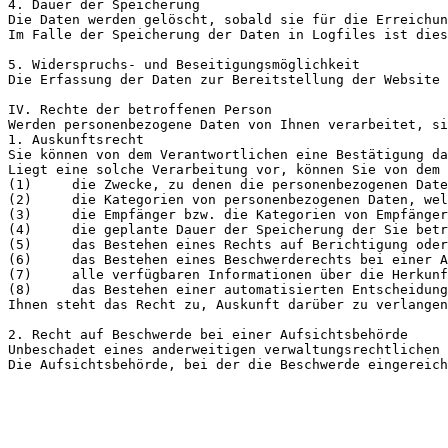
4. Dauer der Speicherung

Die Daten werden gelöscht, sobald sie für die Erreichun
Im Falle der Speicherung der Daten in Logfiles ist dies
5. Widerspruchs- und Beseitigungsmöglichkeit

Die Erfassung der Daten zur Bereitstellung der Website 
IV. Rechte der betroffenen Person

Werden personenbezogene Daten von Ihnen verarbeitet, si
1. Auskunftsrecht

Sie können von dem Verantwortlichen eine Bestätigung da
Liegt eine solche Verarbeitung vor, können Sie von dem 
(1)	die Zwecke, zu denen die personenbezogenen Daten verarbeitet werden;

(2)	die Kategorien von personenbezogenen Daten, welche verarbeitet werden;

(3)	die Empfänger bzw. die Kategorien von Empfängern, gegenüber denen die Sie betreffenden personenbezogenen Daten offengelegt wurden oder noch offengelegt werden;

(4)	die geplante Dauer der Speicherung der Sie betreffenden personenbezogenen Daten oder, falls konkrete Angaben hierzu nicht möglich sind, Kriterien für die Festlegung der Speicherdauer;

(5)	das Bestehen eines Rechts auf Berichtigung oder Löschung der Sie betreffenden personenbezogenen Daten, eines Rechts auf Einschränkung der Verarbeitung durch den Verantwortlichen oder eines Widerspruchsrechts gegen diese Verarbeitung; 

(6)	das Bestehen eines Beschwerderechts bei einer Aufsichtsbehörde;

(7)	alle verfügbaren Informationen über die Herkunft der Daten, wenn die personenbezogenen Daten nicht bei der betroffenen Person erhoben werden;

(8)	das Bestehen einer automatisierten Entscheidungsfindung einschließlich Profiling gemäß Art. 22 Abs. 1 und 4 DSGVO und – zumindest in diesen Fällen – aussagekräftige Informationen über die involvierte Logik sowie die Tragweite und die angestrebten Auswirkungen einer derartigen Verarbeitung für die betroffene Person.

Ihnen steht das Recht zu, Auskunft darüber zu verlangen
2. Recht auf Beschwerde bei einer Aufsichtsbehörde

Unbeschadet eines anderweitigen verwaltungsrechtlichen 